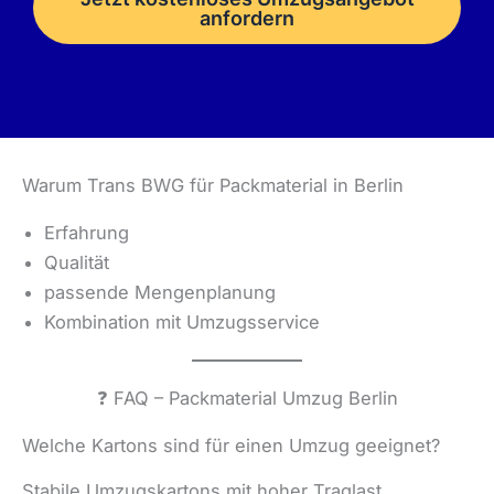
anfordern
Warum Trans BWG für Packmaterial in Berlin
Erfahrung
Qualität
passende Mengenplanung
Kombination mit Umzugsservice
❓ FAQ – Packmaterial Umzug Berlin
Welche Kartons sind für einen Umzug geeignet?
Stabile Umzugskartons mit hoher Traglast.