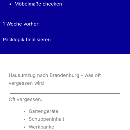
Möbelmaße checken
1 Woche vorher:
Packlogik finalisieren
Hausumzug nach Brandenburg – was oft
vergessen wird
Oft vergessen:
Gartengeräte
Schuppeninhalt
Werkbänke