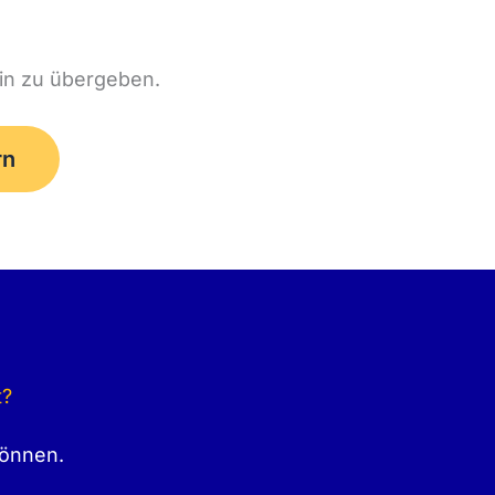
ein zu übergeben.
rn
t?
können.