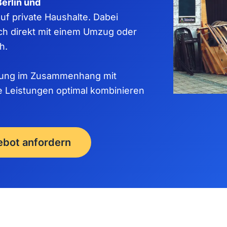
erlin und
uf private Haushalte. Dabei
ch direkt mit einem Umzug oder
h.
elung im Zusammenhang mit
e Leistungen optimal kombinieren
ebot anfordern