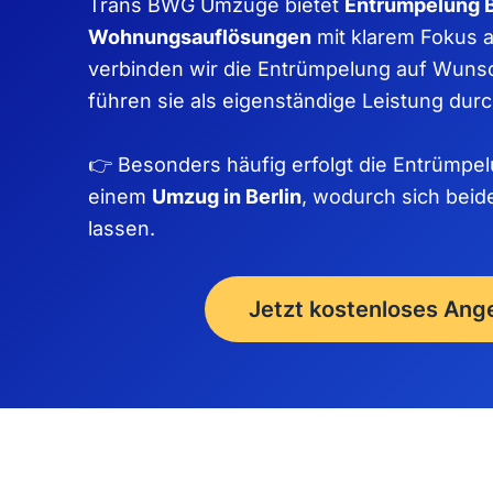
Trans BWG Umzüge bietet
Entrümpelung B
Wohnungsauflösungen
mit klarem Fokus a
verbinden wir die Entrümpelung auf Wuns
führen sie als eigenständige Leistung durc
👉 Besonders häufig erfolgt die Entrümp
einem
Umzug in Berlin
, wodurch sich beid
lassen.
Jetzt kostenloses Ang