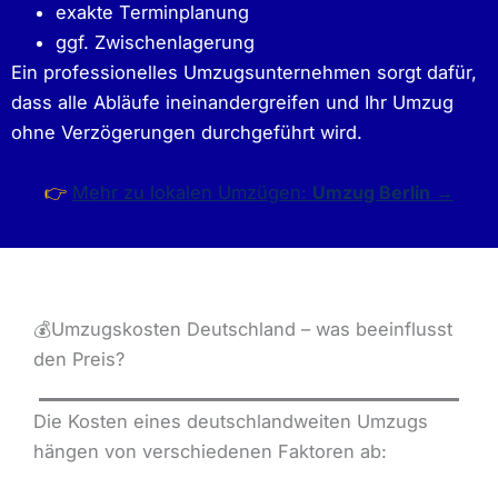
exakte Terminplanung
ggf. Zwischenlagerung
Ein professionelles Umzugsunternehmen sorgt dafür,
dass alle Abläufe ineinandergreifen und Ihr Umzug
ohne Verzögerungen durchgeführt wird.
👉
Mehr zu lokalen Umzügen:
Umzug Berlin
→
💰Umzugskosten Deutschland – was beeinflusst
den Preis?
Die Kosten eines deutschlandweiten Umzugs
hängen von verschiedenen Faktoren ab: